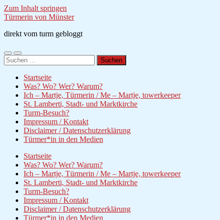
Zum Inhalt springen
Türmerin von Münster
direkt vom turm gebloggt
Mobile-
Suchfeld
Suchen
Menü
ein-/ausblenden
nach:
ein-/ausblenden
Startseite
Was? Wo? Wer? Warum?
Ich – Martje, Türmerin / Me – Martje, towerkeeper
St. Lamberti, Stadt- und Marktkirche
Turm-Besuch?
Impressum / Kontakt
Disclaimer / Datenschutzerklärung
Türmer*in in den Medien
Startseite
Was? Wo? Wer? Warum?
Ich – Martje, Türmerin / Me – Martje, towerkeeper
St. Lamberti, Stadt- und Marktkirche
Turm-Besuch?
Impressum / Kontakt
Disclaimer / Datenschutzerklärung
Türmer*in in den Medien