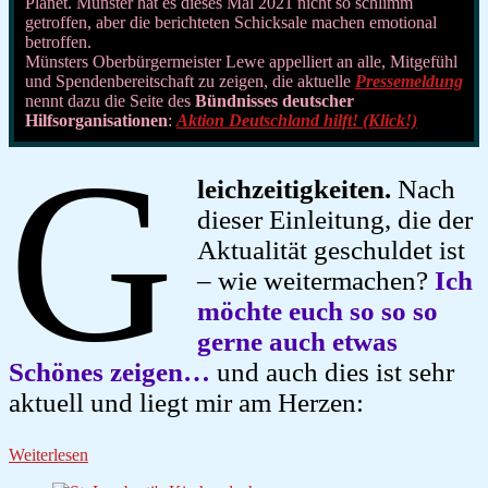
Planet. Münster hat es dieses Mal 2021 nicht so schlimm
getroffen, aber die berichteten Schicksale machen emotional
betroffen.
Münsters Oberbürgermeister Lewe appelliert an alle, Mitgefühl
und Spendenbereitschaft zu zeigen, die aktuelle
Pressemeldung
nennt dazu die Seite des
Bündnisses deutscher
Hilfsorganisationen
:
Aktion Deutschland hilft! (Klick!)
G
leichzeitigkeiten.
Nach
dieser Einleitung, die der
Aktualität geschuldet ist
– wie weitermachen?
Ich
möchte euch so so so
gerne auch etwas
Schönes zeigen…
und auch dies ist sehr
aktuell und liegt mir am Herzen:
Weiterlesen