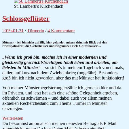
St. Lamberti's Kirchendach
Schlossgeflüster
2019-01-31
/
Türmerin
/
4 Kommentare
Münster – ich bin nicht zufällig hier gelandet, mitten drin, mit Blick auf den
Prinzipalmarkt, die Giebelhäuser und ringsumher viele Gotteshäuser…
„Wenn ich groß bin, möchte ich in einer modernen und
gleichzeitig geschichtsträchtigen Stadt leben und arbeiten, am
liebsten in Münster“
– so steht‘s in meinem Tagebuch von damals,
datiert auf kurz nach dem Zwiebelnkrieg (ungefähr). Besonders
groß bin ich nicht geworden, aber das mit Münster hat funktioniert!
Von meiner Münsterbegeisterung erzähle ich gerne so hier und da
im Privaten, und jetzt hat sich eine schöne Gelegenheit ergeben,
öffentlich zu schwärmen – und dabei auch vor allem meinen
aktuellen Recherchestand zum Thema Türmer in Münster
darzulegen:
Weiterlesen
Du bekommst automatisch meinen neuesten Beitrag als E-Mail
zugeschickt, wenn Du hier Deine Mail-Adresse eingibst.