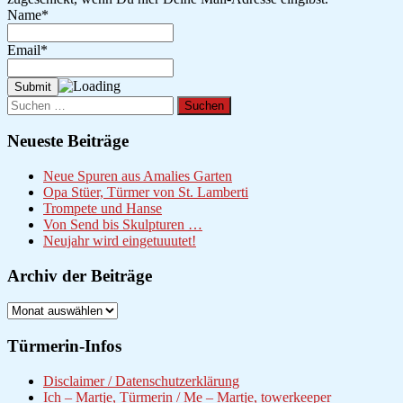
Name*
Email*
Suchen
nach:
Neueste Beiträge
Neue Spuren aus Amalies Garten
Opa Stüer, Türmer von St. Lamberti
Trompete und Hanse
Von Send bis Skulpturen …
Neujahr wird eingetuuutet!
Archiv der Beiträge
Archiv
der
Beiträge
Türmerin-Infos
Disclaimer / Datenschutzerklärung
Ich – Martje, Türmerin / Me – Martje, towerkeeper