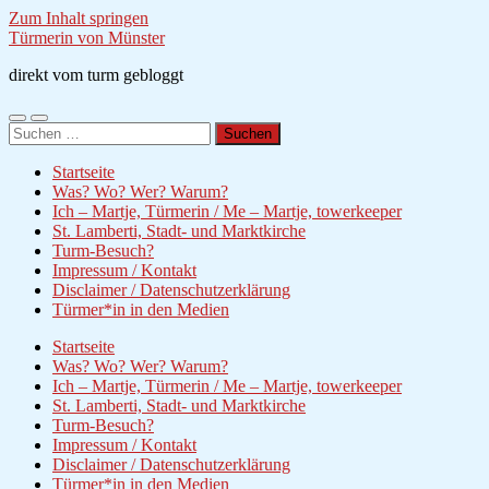
Zum Inhalt springen
Türmerin von Münster
direkt vom turm gebloggt
Mobile-
Suchfeld
Suchen
Menü
ein-/ausblenden
nach:
ein-/ausblenden
Startseite
Was? Wo? Wer? Warum?
Ich – Martje, Türmerin / Me – Martje, towerkeeper
St. Lamberti, Stadt- und Marktkirche
Turm-Besuch?
Impressum / Kontakt
Disclaimer / Datenschutzerklärung
Türmer*in in den Medien
Startseite
Was? Wo? Wer? Warum?
Ich – Martje, Türmerin / Me – Martje, towerkeeper
St. Lamberti, Stadt- und Marktkirche
Turm-Besuch?
Impressum / Kontakt
Disclaimer / Datenschutzerklärung
Türmer*in in den Medien