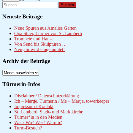
Suchen
nach:
Neueste Beiträge
Neue Spuren aus Amalies Garten
Opa Stüer, Türmer von St. Lamberti
Trompete und Hanse
Von Send bis Skulpturen …
Neujahr wird eingetuuutet!
Archiv der Beiträge
Archiv
der
Beiträge
Türmerin-Infos
Disclaimer / Datenschutzerklärung
Ich – Martje, Türmerin / Me – Martje, towerkeeper
Impressum / Kontakt
St. Lamberti, Stadt- und Marktkirche
Türmer*in in den Medien
Was? Wo? Wer? Warum?
Turm-Besuch?