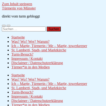
Zum Inhalt springen
Türmerin von Münster
direkt vom turm gebloggt
Mobile-
Suchfeld
Suchen
Menü
ein-/ausblenden
nach:
ein-/ausblenden
Startseite
Was? Wo? Wer? Warum?
Ich – Martje, Türmerin / Me – Martje, towerkeeper
St. Lamberti, Stadt- und Marktkirche
Turm-Besuch?
Impressum / Kontakt
Disclaimer / Datenschutzerklärung
Türmer*in in den Medien
Startseite
Was? Wo? Wer? Warum?
Ich – Martje, Türmerin / Me – Martje, towerkeeper
St. Lamberti, Stadt- und Marktkirche
Turm-Besuch?
Impressum / Kontakt
Disclaimer / Datenschutzerklärung
Türmer*in in den Medien