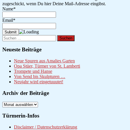
zugeschickt, wenn Du hier Deine Mail-Adresse eingibst.
Name*
Email*
Suchen
nach:
Neueste Beiträge
Neue Spuren aus Amalies Garten
Opa Stüer, Türmer von St. Lamberti
Trompete und Hanse
Von Send bis Skulpturen …
Neujahr wird eingetuuutet!
Archiv der Beiträge
Archiv
der
Beiträge
Türmerin-Infos
Disclaimer / Datenschutzerklärung