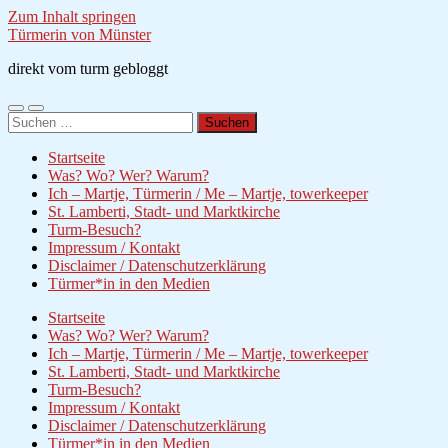
Zum Inhalt springen
Türmerin von Münster
direkt vom turm gebloggt
Mobile-
Suchfeld
Suchen
Menü
ein-/ausblenden
nach:
ein-/ausblenden
Startseite
Was? Wo? Wer? Warum?
Ich – Martje, Türmerin / Me – Martje, towerkeeper
St. Lamberti, Stadt- und Marktkirche
Turm-Besuch?
Impressum / Kontakt
Disclaimer / Datenschutzerklärung
Türmer*in in den Medien
Startseite
Was? Wo? Wer? Warum?
Ich – Martje, Türmerin / Me – Martje, towerkeeper
St. Lamberti, Stadt- und Marktkirche
Turm-Besuch?
Impressum / Kontakt
Disclaimer / Datenschutzerklärung
Türmer*in in den Medien