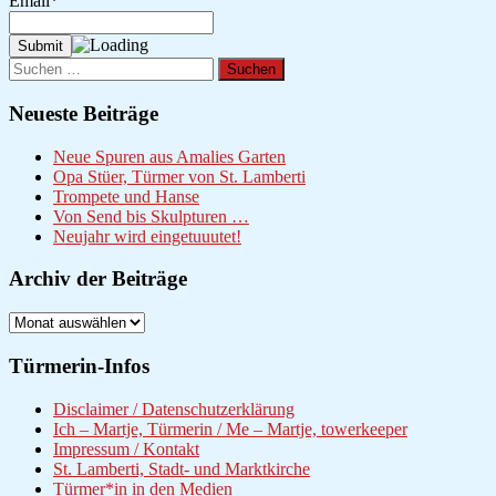
Email*
Suchen
nach:
Neueste Beiträge
Neue Spuren aus Amalies Garten
Opa Stüer, Türmer von St. Lamberti
Trompete und Hanse
Von Send bis Skulpturen …
Neujahr wird eingetuuutet!
Archiv der Beiträge
Archiv
der
Beiträge
Türmerin-Infos
Disclaimer / Datenschutzerklärung
Ich – Martje, Türmerin / Me – Martje, towerkeeper
Impressum / Kontakt
St. Lamberti, Stadt- und Marktkirche
Türmer*in in den Medien